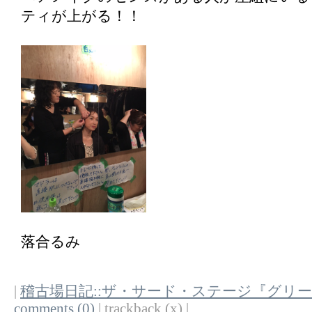
ティが上がる！！
落合るみ
|
稽古場日記::ザ・サード・ステージ『グリ
comments (0)
| trackback (x) |