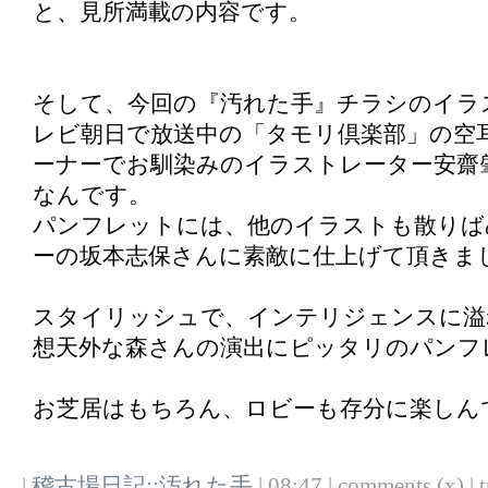
と、見所満載の内容です。
そして、今回の『汚れた手』チラシのイラ
レビ朝日で放送中の「タモリ倶楽部」の空
ーナーでお馴染みのイラストレーター安齋
なんです。
パンフレットには、他のイラストも散りば
ーの坂本志保さんに素敵に仕上げて頂きま
スタイリッシュで、インテリジェンスに溢
想天外な森さんの演出にピッタリのパンフ
お芝居はもちろん、ロビーも存分に楽しん
|
稽古場日記::汚れた手
| 08:47 | comments (x) | t