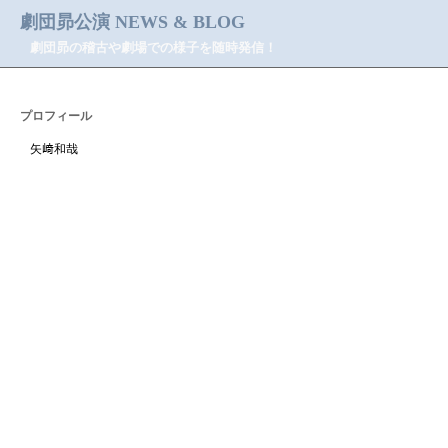
劇団昴公演 NEWS & BLOG
劇団昴の稽古や劇場での様子を随時発信！
プロフィール
矢﨑和哉