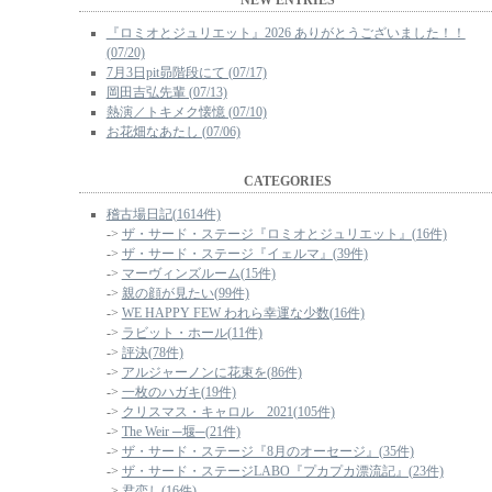
NEW ENTRIES
『ロミオとジュリエット』2026 ありがとうございました！！
(07/20)
7月3日pit昴階段にて (07/17)
岡田吉弘先輩 (07/13)
熱演／トキメク懐憶 (07/10)
お花畑なあたし (07/06)
CATEGORIES
稽古場日記(1614件)
->
ザ・サード・ステージ『ロミオとジュリエット』(16件)
->
ザ・サード・ステージ『イェルマ』(39件)
->
マーヴィンズルーム(15件)
->
親の顔が見たい(99件)
->
WE HAPPY FEW われら幸運な少数(16件)
->
ラビット・ホール(11件)
->
評決(78件)
->
アルジャーノンに花束を(86件)
->
一枚のハガキ(19件)
->
クリスマス・キャロル 2021(105件)
->
The Weir ─堰─(21件)
->
ザ・サード・ステージ『8月のオーセージ』(35件)
->
ザ・サード・ステージLABO『プカプカ漂流記』(23件)
->
君恋し(16件)