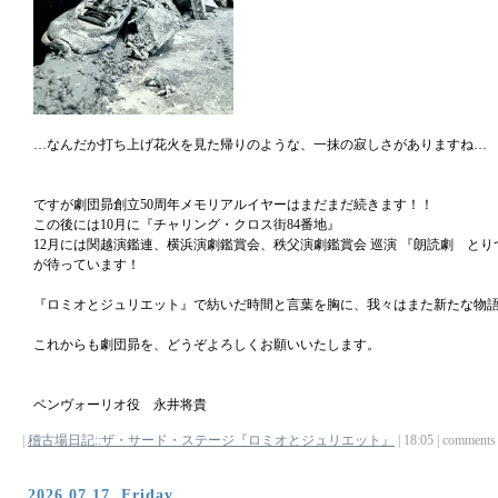
…なんだか打ち上げ花火を見た帰りのような、一抹の寂しさがありますね…
ですが劇団昴創立50周年メモリアルイヤーはまだまだ続きます！！
この後には10月に『チャリング・クロス街84番地』
12月には関越演鑑連、横浜演劇鑑賞会、秩父演劇鑑賞会 巡演 『朗読劇 とり
が待っています！
『ロミオとジュリエット』で紡いだ時間と言葉を胸に、我々はまた新たな物
これからも劇団昴を、どうぞよろしくお願いいたします。
ベンヴォーリオ役 永井将貴
|
稽古場日記::ザ・サード・ステージ『ロミオとジュリエット』
| 18:05 | comments (
2026,07,17, Friday