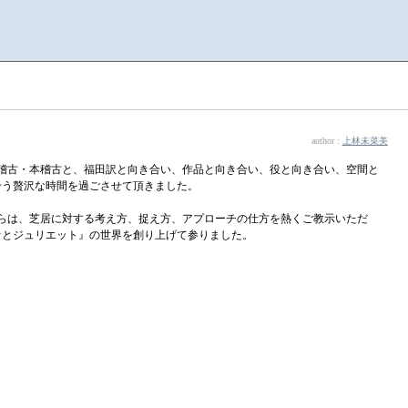
author :
上林未菜美
稽古・本稽古と、福田訳と向き合い、作品と向き合い、役と向き合い、空間と
合う贅沢な時間を過ごさせて頂きました。
らは、芝居に対する考え方、捉え方、アプローチの仕方を熱くご教示いただ
オとジュリエット』の世界を創り上げて参りました。