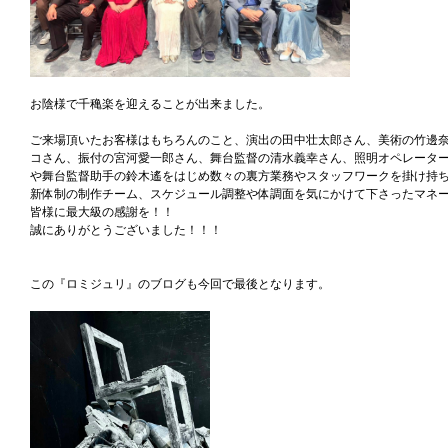
お陰様で千穐楽を迎えることが出来ました。
ご来場頂いたお客様はもちろんのこと、演出の田中壮太郎さん、美術の竹邊
コさん、振付の宮河愛一郎さん、舞台監督の清水義幸さん、照明オペレータ
や舞台監督助手の鈴木遙をはじめ数々の裏方業務やスタッフワークを掛け持
新体制の制作チーム、スケジュール調整や体調面を気にかけて下さったマネ
皆様に最大級の感謝を！！
誠にありがとうございました！！！
この『ロミジュリ』のブログも今回で最後となります。