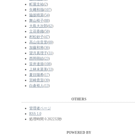
町屋圭祐
(
2
)
矢﨑和哉
(
107
)
脇坂晴菜
(
54
)
舞山裕子
(
88
)
大島大次郎
(
62
)
立花香織
(
58
)
村松妙子
(
47
)
高山佳音里
(
69
)
加藤和将
(
36
)
望月真理子
(
31
)
西岡萌絵
(
23
)
笹井達規
(
108
)
上林未菜美
(
33
)
夏目陽希
(
17
)
宮崎貴宜
(
39
)
白倉裕人
(
13
)
OTHERS
管理者ページ
RSS 1.0
処理時間 0.202232秒
POWERED BY