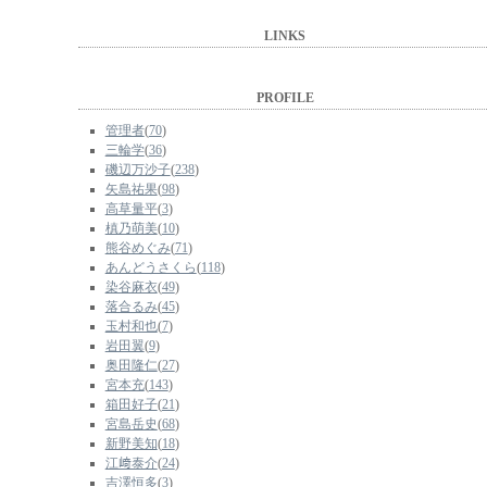
LINKS
PROFILE
管理者
(
70
)
三輪学
(
36
)
磯辺万沙子
(
238
)
矢島祐果
(
98
)
高草量平
(
3
)
槙乃萌美
(
10
)
熊谷めぐみ
(
71
)
あんどうさくら
(
118
)
染谷麻衣
(
49
)
落合るみ
(
45
)
玉村和也
(
7
)
岩田翼
(
9
)
奥田隆仁
(
27
)
宮本充
(
143
)
箱田好子
(
21
)
宮島岳史
(
68
)
新野美知
(
18
)
江﨑泰介
(
24
)
吉澤恒多
(
3
)