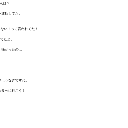
ゃんは？
を運転してた。
しない！って言われてた！
えてたよ。
、痛かったの…
や…うなぎですね。
ら食べに行こう！