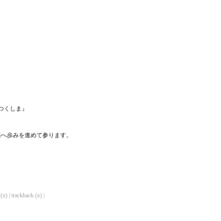
つくしま』
語へ歩みを進めて参ります。
x) | trackback (x) |