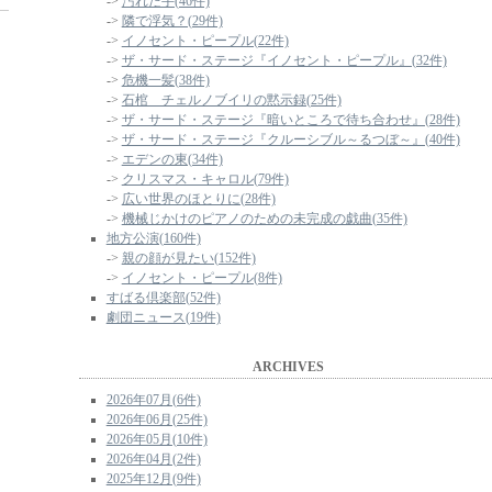
->
汚れた手(46件)
->
隣で浮気？(29件)
->
イノセント・ピープル(22件)
->
ザ・サード・ステージ『イノセント・ピープル』(32件)
->
危機一髪(38件)
->
石棺 チェルノブイリの黙示録(25件)
->
ザ・サード・ステージ『暗いところで待ち合わせ』(28件)
->
ザ・サード・ステージ『クルーシブル～るつぼ～』(40件)
->
エデンの東(34件)
->
クリスマス・キャロル(79件)
->
広い世界のほとりに(28件)
->
機械じかけのピアノのための未完成の戯曲(35件)
地方公演(160件)
->
親の顔が見たい(152件)
->
イノセント・ピープル(8件)
すばる倶楽部(52件)
劇団ニュース(19件)
ARCHIVES
2026年07月(6件)
2026年06月(25件)
2026年05月(10件)
2026年04月(2件)
2025年12月(9件)