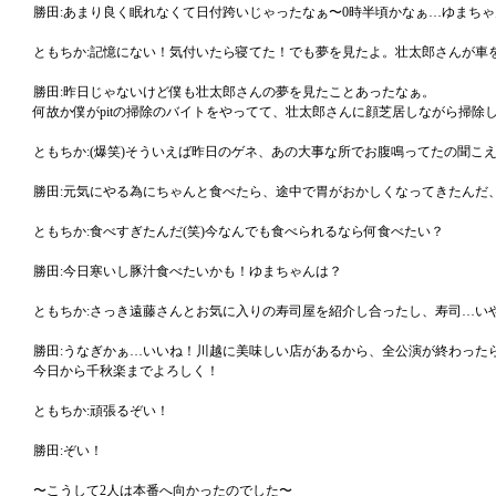
勝田:あまり良く眠れなくて日付跨いじゃったなぁ〜0時半頃かなぁ…ゆまち
ともちか:記憶にない！気付いたら寝てた！でも夢を見たよ。壮太郎さんが車
勝田:昨日じゃないけど僕も壮太郎さんの夢を見たことあったなぁ。
何故か僕がpitの掃除のバイトをやってて、壮太郎さんに顔芝居しながら掃除
ともちか:(爆笑)そういえば昨日のゲネ、あの大事な所でお腹鳴ってたの聞こ
勝田:元気にやる為にちゃんと食べたら、途中で胃がおかしくなってきたんだ
ともちか:食べすぎたんだ(笑)今なんでも食べられるなら何食べたい？
勝田:今日寒いし豚汁食べたいかも！ゆまちゃんは？
ともちか:さっき遠藤さんとお気に入りの寿司屋を紹介し合ったし、寿司…い
勝田:うなぎかぁ…いいね！川越に美味しい店があるから、全公演が終わった
今日から千秋楽までよろしく！
ともちか:頑張るぞい！
勝田:ぞい！
〜こうして2人は本番へ向かったのでした〜