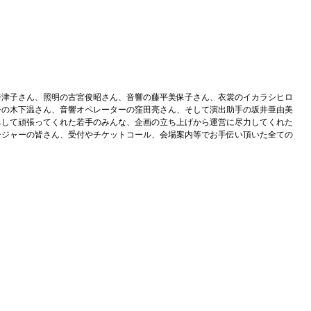
奈津子さん、照明の古宮俊昭さん、音響の藤平美保子さん、衣裳のイカラシヒロ
ーの木下温さん、音響オペレーターの窪田亮さん、そして演出助手の坂井亜由美
ちして頑張ってくれた若手のみんな、企画の立ち上げから運営に尽力してくれた
ージャーの皆さん、受付やチケットコール、会場案内等でお手伝い頂いた全ての