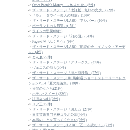
->
Other People's Money ～他人の金～(6件)
->
ザ・サード・ステージ『改訂版 無頼の女房』(22件)
->
『冬』『ダウイー夫人の勲章』(10件)
->
ザ・サード・ステージLABO『アシバー』(10件)
->
ポーランドの人形遣い(15件)
->
ラインの監視(68件)
->
ザ・サード・ステージ『幻の国』(34件)
->
Page公演『ふくろう』(9件)
->
ザ・サード・ステージLABO『朗読の会 イノック・アーデ
ン』(4件)
->
どん底(29件)
->
ザ・サード・ステージ『グリークス』(47件)
->
ヴェニスの商人(26件)
->
ザ・サード・ステージ『街と飛行船』(27件)
->
ザ・サード・ステージ IN 萬劇場 ショートストーリーコレク
ションVol.4『夏の短編集』(19件)
->
谷間の女たち(21件)
->
ホテル･スイート(32件)
->
試演会 vol.1(26件)
->
リア王(19件)
->
ザ・サード・ステージ『BLUE』(27件)
->
日本芸術専門学校コラボ公演(46件)
->
本当のことを言ってください(26件)
->
ザ・サード・ステージLABO『乙一を読む！』(21件)