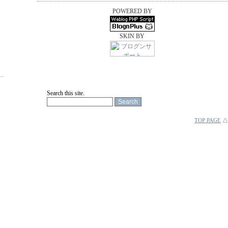
POWERED BY
SKIN BY
Search this site.
TOP PAGE
△