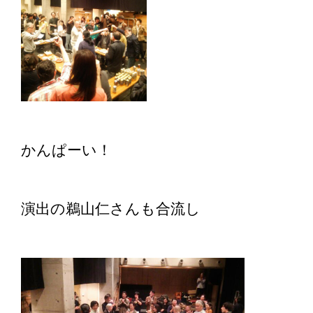
かんぱーい！
演出の鵜山仁さんも合流し