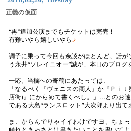
2016,04,26, Tuesday
正義の仮面
“再”追加公演までもチケットは完売！
有難いやら嬉しいやら
調子に乗って今回も余談がほとんど、話が
う永井“ソレイニオー”誠が、本日のブログ
一応、当欄への寄稿にあたっては、
「なるべく『ヴェニスの商人』か『Ｐｉｔ
店街)』にからめて書くべし。」…とのお
である大島“ランスロット”大次郎より出て
ま、からんでりゃイイわけですヨ、ちょっ
触れときゃあとは書きたいことを書いてよ