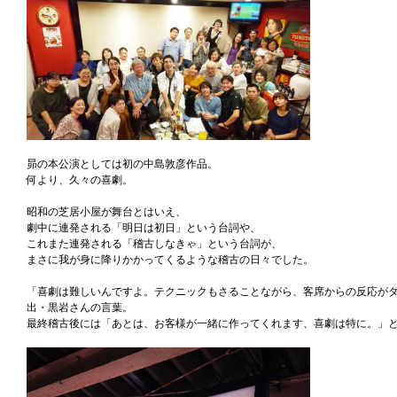
昴の本公演としては初の中島敦彦作品。
何より、久々の喜劇。
昭和の芝居小屋が舞台とはいえ、
劇中に連発される「明日は初日」という台詞や、
これまた連発される「稽古しなきゃ」という台詞が、
まさに我が身に降りかかってくるような稽古の日々でした。
「喜劇は難しいんですよ。テクニックもさることながら、客席からの反応がダ
出・黒岩さんの言葉。
最終稽古後には「あとは、お客様が一緒に作ってくれます、喜劇は特に。」