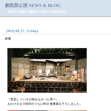
劇団昴公演 NEWS & BLOG
劇団昴の稽古や劇場での様子を随時発信！
2019,09,27, Friday
終幕
『君恋し ーハナの咲かなかった男ー』、
おかげさまで好評のうちに昨日 無事幕を下ろしました。