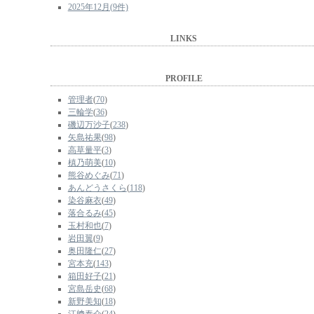
2025年12月(9件)
LINKS
PROFILE
管理者
(
70
)
三輪学
(
36
)
磯辺万沙子
(
238
)
矢島祐果
(
98
)
高草量平
(
3
)
槙乃萌美
(
10
)
熊谷めぐみ
(
71
)
あんどうさくら
(
118
)
染谷麻衣
(
49
)
落合るみ
(
45
)
玉村和也
(
7
)
岩田翼
(
9
)
奥田隆仁
(
27
)
宮本充
(
143
)
箱田好子
(
21
)
宮島岳史
(
68
)
新野美知
(
18
)