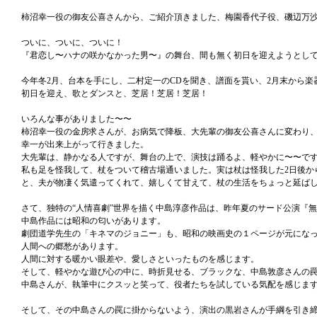
柿沼幸一役の御友公喜さんから、ご紹介頂きました、梅園香代子役、磯辺万
ついに、ついに、ついに！
『君恋し〜ハナの咲かなかった男〜』の舞台、間も無く初日を迎えようとし
今年冬2月、台本を手にし、二村定一のCDを聞き、譜面を貰い、2月末から
初日を迎え、歌とダンスと、芝居！芝居！芝居！
いろんな事がありました〜〜
柿沼幸一役の金房求さんが、お病気で降板、大先輩の御友公喜さんに変わり
幸一が出来上がって行きました。
大先輩は、静かなる人ですが、舞台の上で、演技は踊るよ、軽やかに〜〜です(^
私も足を怪我して、杖をついて稽古場通いました。実は杖は怪我した2日後か
と、夫が物凄く気遣ってくれて、嬉しくて甘えて、杖の生活をちょっと延ば
さて、独特の“人情喜劇”世界を描く中島淳彦作品は、昨年夏のサード公演『
中島作品には昭和の匂いがあります。
劇団道学先生の「キネマのジョニー」も、昭和の映画史の１ページが元にな
人間への郷愁があります。
人間に対する暖かい眼差や、愛しさといったものを感じます。
そして、軽やかな遊び心の中に、時折見せる、ブラックな、中島敦彦さんの
中島さんが、執筆中にクスッと笑って、役者たちを試している気配を感じま
そして、その中島さんの罠に掛からないよう、演出の黒岩さんが手綱を引き