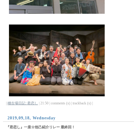
|
稽古場日記::君恋し
| 21:50 | comments (x) | trackback (x) |
2019,09,18, Wednesday
『君恋し』一座☆他己紹介リレー 最終回！