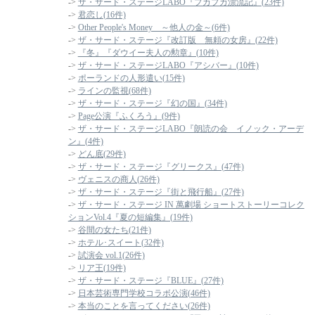
->
ザ・サード・ステージLABO『プカプカ漂流記』(23件)
->
君恋し(16件)
->
Other People's Money ～他人の金～(6件)
->
ザ・サード・ステージ『改訂版 無頼の女房』(22件)
->
『冬』『ダウイー夫人の勲章』(10件)
->
ザ・サード・ステージLABO『アシバー』(10件)
->
ポーランドの人形遣い(15件)
->
ラインの監視(68件)
->
ザ・サード・ステージ『幻の国』(34件)
->
Page公演『ふくろう』(9件)
->
ザ・サード・ステージLABO『朗読の会 イノック・アーデ
ン』(4件)
->
どん底(29件)
->
ザ・サード・ステージ『グリークス』(47件)
->
ヴェニスの商人(26件)
->
ザ・サード・ステージ『街と飛行船』(27件)
->
ザ・サード・ステージ IN 萬劇場 ショートストーリーコレク
ションVol.4『夏の短編集』(19件)
->
谷間の女たち(21件)
->
ホテル･スイート(32件)
->
試演会 vol.1(26件)
->
リア王(19件)
->
ザ・サード・ステージ『BLUE』(27件)
->
日本芸術専門学校コラボ公演(46件)
->
本当のことを言ってください(26件)