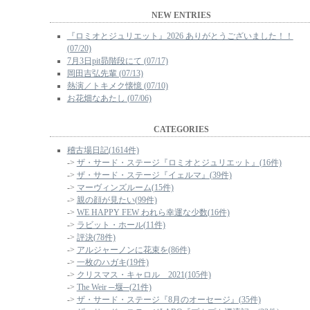
NEW ENTRIES
『ロミオとジュリエット』2026 ありがとうございました！！
(07/20)
7月3日pit昴階段にて (07/17)
岡田吉弘先輩 (07/13)
熱演／トキメク懐憶 (07/10)
お花畑なあたし (07/06)
CATEGORIES
稽古場日記(1614件)
->
ザ・サード・ステージ『ロミオとジュリエット』(16件)
->
ザ・サード・ステージ『イェルマ』(39件)
->
マーヴィンズルーム(15件)
->
親の顔が見たい(99件)
->
WE HAPPY FEW われら幸運な少数(16件)
->
ラビット・ホール(11件)
->
評決(78件)
->
アルジャーノンに花束を(86件)
->
一枚のハガキ(19件)
->
クリスマス・キャロル 2021(105件)
->
The Weir ─堰─(21件)
->
ザ・サード・ステージ『8月のオーセージ』(35件)