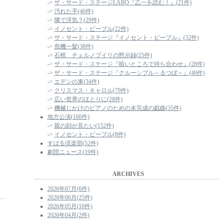
->
ザ・サード・ステージLABO『乙一を読む！』(21件)
->
汚れた手(46件)
->
隣で浮気？(29件)
->
イノセント・ピープル(22件)
->
ザ・サード・ステージ『イノセント・ピープル』(32件)
->
危機一髪(38件)
->
石棺 チェルノブイリの黙示録(25件)
->
ザ・サード・ステージ『暗いところで待ち合わせ』(28件)
->
ザ・サード・ステージ『クルーシブル～るつぼ～』(40件)
->
エデンの東(34件)
->
クリスマス・キャロル(79件)
->
広い世界のほとりに(28件)
->
機械じかけのピアノのための未完成の戯曲(35件)
地方公演(160件)
->
親の顔が見たい(152件)
->
イノセント・ピープル(8件)
すばる倶楽部(52件)
劇団ニュース(19件)
ARCHIVES
2026年07月(6件)
2026年06月(25件)
2026年05月(10件)
2026年04月(2件)