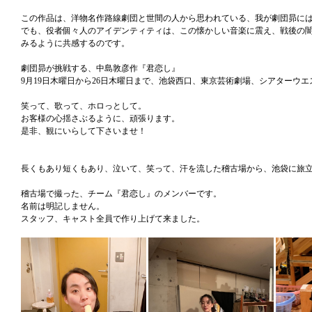
この作品は、洋物名作路線劇団と世間の人から思われている、我が劇団昴に
でも、役者個々人のアイデンティティは、この懐かしい音楽に震え、戦後の
みるように共感するのです。
劇団昴が挑戦する、中島敦彦作『君恋し』
9月19日木曜日から26日木曜日まで、池袋西口、東京芸術劇場、シアターウ
笑って、歌って、ホロっとして。
お客様の心揺さぶるように、頑張ります。
是非、観にいらして下さいませ！
長くもあり短くもあり、泣いて、笑って、汗を流した稽古場から、池袋に旅
稽古場で撮った、チーム『君恋し』のメンバーです。
名前は明記しません。
スタッフ、キャスト全員で作り上げて来ました。