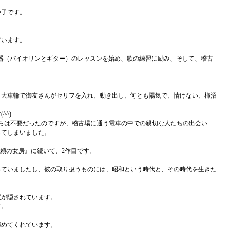
沙子です。
ています。
楽器（バイオリンとギター）のレッスンを始め、歌の練習に励み、そして、稽古
、大車輪で御友さんがセリフを入れ、動き出し、何とも陽気で、情けない、柿沼
^)
らは不要だったのですが、稽古場に通う電車の中での親切な人たちの出会い
してしまいました。
無頼の女房』に続いて、2作目です。
っていましたし、彼の取り扱うものには、昭和という時代と、その時代を生きた
罠が隠されています。
す。
締めてくれています。