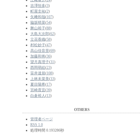
江﨑泰介
(
24
)
吉澤恒多
(
3
)
町屋圭祐
(
2
)
矢﨑和哉
(
107
)
脇坂晴菜
(
54
)
舞山裕子
(
88
)
大島大次郎
(
62
)
立花香織
(
58
)
村松妙子
(
47
)
高山佳音里
(
69
)
加藤和将
(
36
)
望月真理子
(
31
)
西岡萌絵
(
23
)
笹井達規
(
108
)
上林未菜美
(
33
)
夏目陽希
(
17
)
宮崎貴宜
(
39
)
白倉裕人
(
13
)
OTHERS
管理者ページ
RSS 1.0
処理時間 0.193286秒