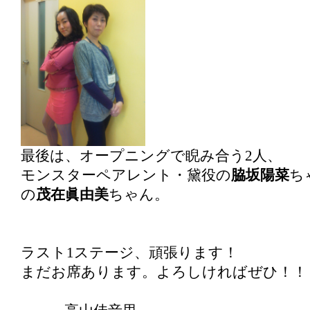
最後は、オープニングで睨み合う2人、
モンスターペアレント・黛役の
脇坂陽菜
ち
の
茂在眞由美
ちゃん。
ラスト1ステージ、頑張ります！
まだお席あります。よろしければぜひ！！