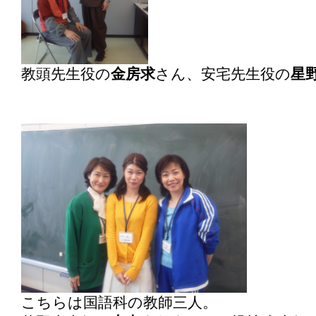
教頭先生役の
金房求
さん、安宅先生役の
星
こちらは国語科の教師三人。