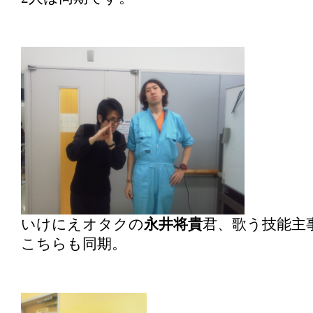
いけにえオタクの
永井将貴
君、歌う技能主
こちらも同期。