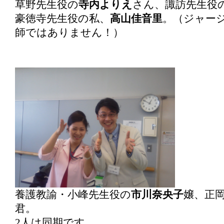
草野先生役の
寺内よりえ
さん、諏訪先生役
豪徳寺先生役の私、
高山佳音里
。（ジャー
師ではありません！）
養護教諭・小峰先生役の
市川奈央子
嬢、正
君。
2人は同期です。