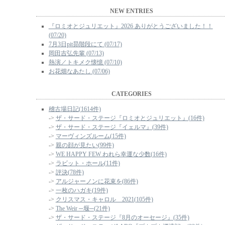
NEW ENTRIES
『ロミオとジュリエット』2026 ありがとうございました！！
(07/20)
7月3日pit昴階段にて (07/17)
岡田吉弘先輩 (07/13)
熱演／トキメク懐憶 (07/10)
お花畑なあたし (07/06)
CATEGORIES
稽古場日記(1614件)
->
ザ・サード・ステージ『ロミオとジュリエット』(16件)
->
ザ・サード・ステージ『イェルマ』(39件)
->
マーヴィンズルーム(15件)
->
親の顔が見たい(99件)
->
WE HAPPY FEW われら幸運な少数(16件)
->
ラビット・ホール(11件)
->
評決(78件)
->
アルジャーノンに花束を(86件)
->
一枚のハガキ(19件)
->
クリスマス・キャロル 2021(105件)
->
The Weir ─堰─(21件)
->
ザ・サード・ステージ『8月のオーセージ』(35件)