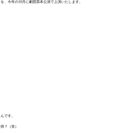
を、今年の10月に劇団昴本公演で上演いたします。
さんです。
役得？（笑）