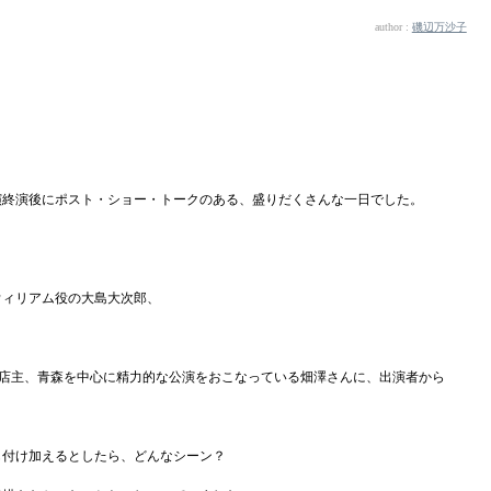
author :
磯辺万沙子
公演終演後にポスト・ショー・トークのある、盛りだくさんな一日でした。
ウィリアム役の大島大次郎、
」店主、青森を中心に精力的な公演をおこなっている畑澤さんに、出演者から
も付け加えるとしたら、どんなシーン？