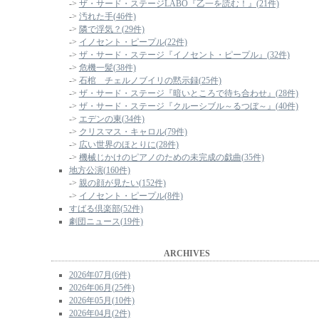
->
ザ・サード・ステージLABO『乙一を読む！』(21件)
->
汚れた手(46件)
->
隣で浮気？(29件)
->
イノセント・ピープル(22件)
->
ザ・サード・ステージ『イノセント・ピープル』(32件)
->
危機一髪(38件)
->
石棺 チェルノブイリの黙示録(25件)
->
ザ・サード・ステージ『暗いところで待ち合わせ』(28件)
->
ザ・サード・ステージ『クルーシブル～るつぼ～』(40件)
->
エデンの東(34件)
->
クリスマス・キャロル(79件)
->
広い世界のほとりに(28件)
->
機械じかけのピアノのための未完成の戯曲(35件)
地方公演(160件)
->
親の顔が見たい(152件)
->
イノセント・ピープル(8件)
すばる倶楽部(52件)
劇団ニュース(19件)
ARCHIVES
2026年07月(6件)
2026年06月(25件)
2026年05月(10件)
2026年04月(2件)