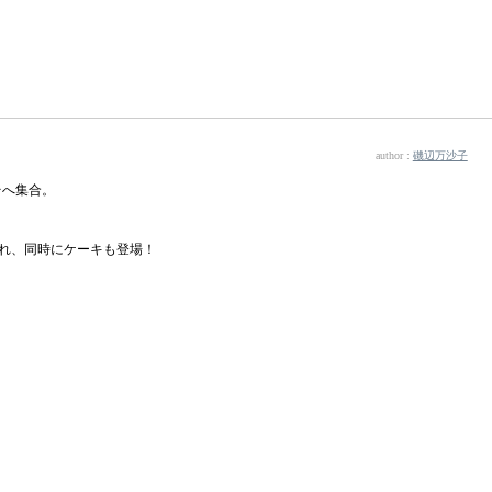
author :
磯辺万沙子
台へ集合。
が流れ、同時にケーキも登場！