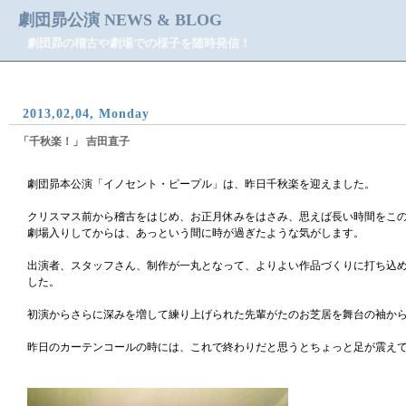
劇団昴公演 NEWS & BLOG
劇団昴の稽古や劇場での様子を随時発信！
2013,02,04, Monday
「千秋楽！」 吉田直子
劇団昴本公演「イノセント・ピープル」は、昨日千秋楽を迎えました。
クリスマス前から稽古をはじめ、お正月休みをはさみ、思えば長い時間をこ
劇場入りしてからは、あっという間に時が過ぎたような気がします。
出演者、スタッフさん、制作が一丸となって、よりよい作品づくりに打ち込め
した。
初演からさらに深みを増して練り上げられた先輩がたのお芝居を舞台の袖か
昨日のカーテンコールの時には、これで終わりだと思うとちょっと足が震え