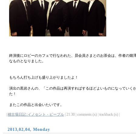
終演後にロビーのカフェで行なわれた、昴会員さまとのお茶会は、作者の畑
なものとなりました。
もちろん打ち上げも盛り上がりましたよ！
演出の黒岩さんの、「この作品は再演すればするほどよいものになっていく
た！
またこの作品と出会いたいです。
|
稽古場日記::イノセント・ピープル
| 21:30 | comments (x) | trackback (x) |
2013,02,04, Monday