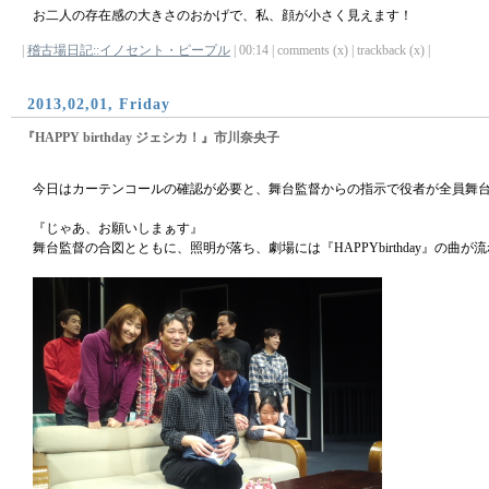
お二人の存在感の大きさのおかげで、私、顔が小さく見えます！
|
稽古場日記::イノセント・ピープル
| 00:14 | comments (x) | trackback (x) |
2013,02,01, Friday
『HAPPY birthday ジェシカ！』市川奈央子
今日はカーテンコールの確認が必要と、舞台監督からの指示で役者が全員舞
『じゃあ、お願いしまぁす』
舞台監督の合図とともに、照明が落ち、劇場には『HAPPYbirthday』の曲