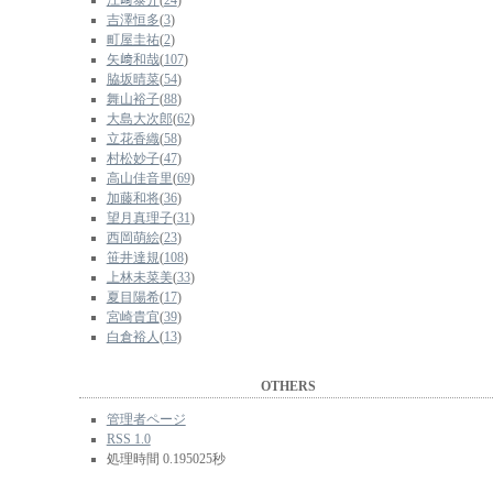
江﨑泰介
(
24
)
吉澤恒多
(
3
)
町屋圭祐
(
2
)
矢﨑和哉
(
107
)
脇坂晴菜
(
54
)
舞山裕子
(
88
)
大島大次郎
(
62
)
立花香織
(
58
)
村松妙子
(
47
)
高山佳音里
(
69
)
加藤和将
(
36
)
望月真理子
(
31
)
西岡萌絵
(
23
)
笹井達規
(
108
)
上林未菜美
(
33
)
夏目陽希
(
17
)
宮崎貴宜
(
39
)
白倉裕人
(
13
)
OTHERS
管理者ページ
RSS 1.0
処理時間 0.195025秒