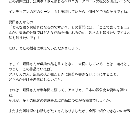
との質問には、江川泰子さん演じるベロニカ・タバーレの祖父を回想シーン
インディアンの村のシーン、もし実現していたら、個性的で面白そうですね
要田さんからの、
「どんな絵をお描きになるのですか？」との質問には、「ここで言っても…
んが、美術の分野ではどんな作品を描かれるのか、皆さんも知りたいですよ
私も知りたいです！
ぜひ、またの機会に教えていただきましょう。
そして、畑澤さんが戯曲作品を書くときに、大切にしていることは、題材と
つまり、この作品でいえば、
アメリカの人、広島の人が観たときに気分を害さないようにすること。
どちらかだけを悪者にしないこと。
それは、畑澤さんが半年間に渡って、アメリカ、日本の戦争史や資料を調べ
ね。
それが、多くの観客の共感をよぶ作品につながる秘訣でしょうか。
まだまだ興味深いお話しがたくさんありましたが、全部ご紹介できないのが