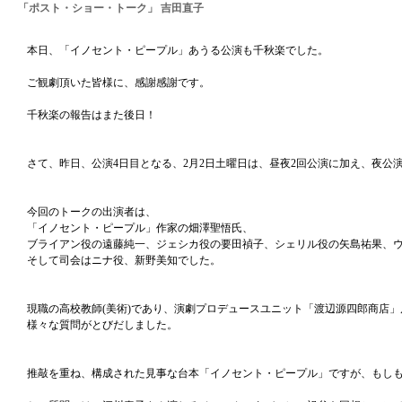
「ポスト・ショー・トーク」 吉田直子
本日、「イノセント・ピープル」あうる公演も千秋楽でした。
ご観劇頂いた皆様に、感謝感謝です。
千秋楽の報告はまた後日！
さて、昨日、公演4日目となる、2月2日土曜日は、昼夜2回公演に加え、夜
今回のトークの出演者は、
「イノセント・ピープル」作家の畑澤聖悟氏、
ブライアン役の遠藤純一、ジェシカ役の要田禎子、シェリル役の矢島祐果、
そして司会はニナ役、新野美知でした。
現職の高校教師(美術)であり、演劇プロデュースユニット「渡辺源四郎商店
様々な質問がとびだしました。
推敲を重ね、構成された見事な台本「イノセント・ピープル」ですが、もし