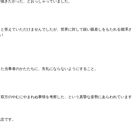
で描きたかった、とおっしゃっていました。
。
」と答えていただけませんでしたが、世界に対して鋭い眼差しをもたれる畑澤さ
ね！
した当事者のかたたちに、失礼にならないようにすること。
、双方のやむにやまれぬ事情を考察した、という真摯な姿勢にあらわれています
残念です。