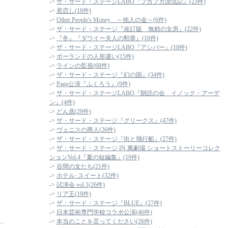
->
ザ・サード・ステージLABO『プカプカ漂流記』(23件)
->
君恋し(16件)
->
Other People's Money ～他人の金～(6件)
->
ザ・サード・ステージ『改訂版 無頼の女房』(22件)
->
『冬』『ダウイー夫人の勲章』(10件)
->
ザ・サード・ステージLABO『アシバー』(10件)
->
ポーランドの人形遣い(15件)
->
ラインの監視(68件)
->
ザ・サード・ステージ『幻の国』(34件)
->
Page公演『ふくろう』(9件)
->
ザ・サード・ステージLABO『朗読の会 イノック・アーデ
ン』(4件)
->
どん底(29件)
->
ザ・サード・ステージ『グリークス』(47件)
->
ヴェニスの商人(26件)
->
ザ・サード・ステージ『街と飛行船』(27件)
->
ザ・サード・ステージ IN 萬劇場 ショートストーリーコレク
ションVol.4『夏の短編集』(19件)
->
谷間の女たち(21件)
->
ホテル･スイート(32件)
->
試演会 vol.1(26件)
->
リア王(19件)
->
ザ・サード・ステージ『BLUE』(27件)
->
日本芸術専門学校コラボ公演(46件)
->
本当のことを言ってください(26件)