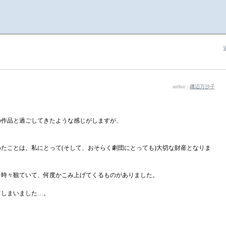
author :
磯辺万沙子
の作品と過ごしてきたような感じがしますが、
たことは、私にとって(そして、おそらく劇団にとっても)大切な財産となりま
ら時々観ていて、何度かこみ上げてくるものがありました。
てしまいました…。