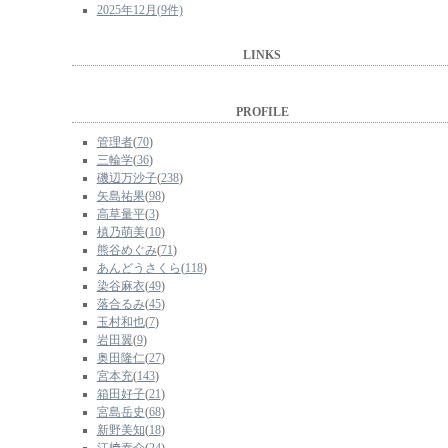
2025年12月(9件)
LINKS
PROFILE
管理者
(
70
)
三輪学
(
36
)
磯辺万沙子
(
238
)
矢島祐果
(
98
)
高草量平
(
3
)
槙乃萌美
(
10
)
熊谷めぐみ
(
71
)
あんどうさくら
(
118
)
染谷麻衣
(
49
)
落合るみ
(
45
)
玉村和也
(
7
)
岩田翼
(
9
)
奥田隆仁
(
27
)
宮本充
(
143
)
箱田好子
(
21
)
宮島岳史
(
68
)
新野美知
(
18
)