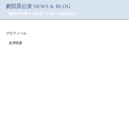
劇団昴公演 NEWS & BLOG
劇団昴の稽古や劇場での様子を随時発信！
プロフィール
吉澤恒多