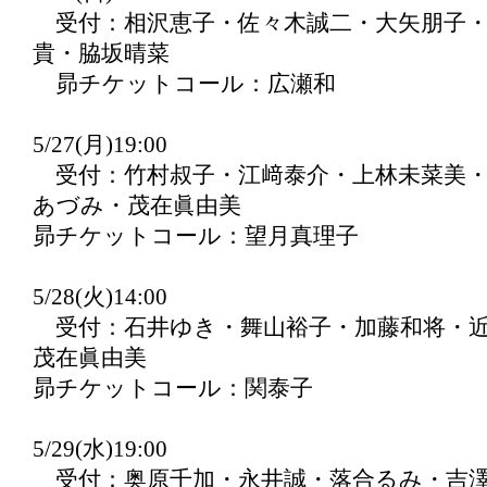
受付：相沢恵子・佐々木誠二・大矢朋子・
貴・脇坂晴菜
昴チケットコール：広瀬和
5/27(月)19:00
受付：竹村叔子・江﨑泰介・上林未菜美・
あづみ・茂在眞由美
昴チケットコール：望月真理子
5/28(火)14:00
受付：石井ゆき・舞山裕子・加藤和将・近
茂在眞由美
昴チケットコール：関泰子
5/29(水)19:00
受付：奥原千加・永井誠・落合るみ・吉澤