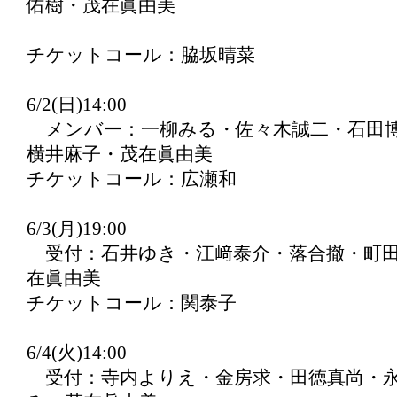
佑樹・茂在眞由美
チケットコール：脇坂晴菜
6/2(日)14:00
メンバー：一柳みる・佐々木誠二・石田博
横井麻子・茂在眞由美
チケットコール：広瀬和
6/3(月)19:00
受付：石井ゆき・江﨑泰介・落合撤・町田
在眞由美
チケットコール：関泰子
6/4(火)14:00
受付：寺内よりえ・金房求・田徳真尚・永