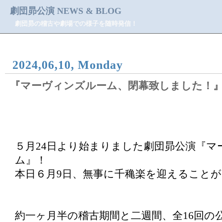
劇団昴公演 NEWS & BLOG
劇団昴の稽古や劇場での様子を随時発信！
2024,06,10, Monday
『マーヴィンズルーム、閉幕致しました！
５月24日より始まりました劇団昴公演『マ
ム』！
本日６月9日、無事に千穐楽を迎えること
約一ヶ月半の稽古期間と二週間、全16回の