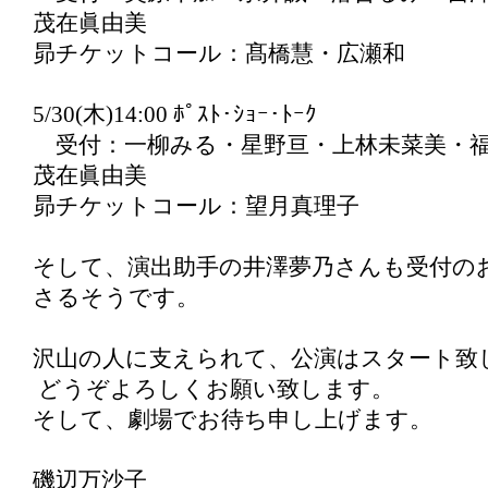
茂在眞由美
昴チケットコール：髙橋慧・広瀬和
5/30(木)14:00 ﾎﾟｽﾄ･ｼｮｰ･ﾄｰｸ
受付：一柳みる・星野亘・上林未菜美・福
茂在眞由美
昴チケットコール：望月真理子
そして、演出助手の井澤夢乃さんも受付の
さるそうです。
沢山の人に支えられて、公演はスタート致
どうぞよろしくお願い致します。
そして、劇場でお待ち申し上げます。
磯辺万沙子