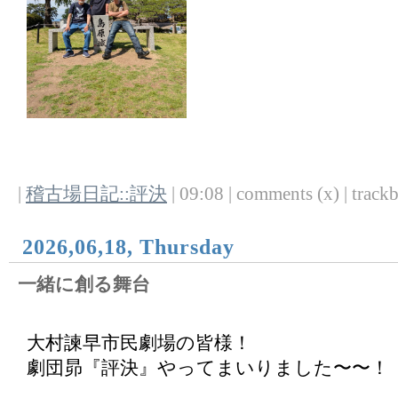
|
稽古場日記::評決
| 09:08 | comments (x) | trackb
2026,06,18, Thursday
一緒に創る舞台
大村諫早市民劇場の皆様！
劇団昴『評決』やってまいりました〜〜！