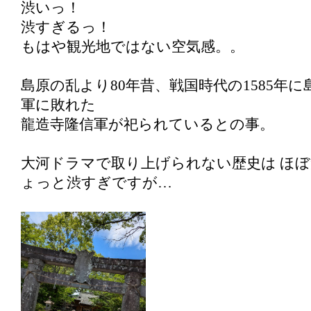
渋いっ！
渋すぎるっ！
もはや観光地ではない空気感。。
島原の乱より80年昔、戦国時代の1585年
軍に敗れた
龍造寺隆信軍が祀られているとの事。
大河ドラマで取り上げられない歴史は ほ
ょっと渋すぎですが…