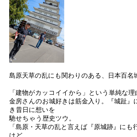
島原天草の乱にも関わりのある、日本百名
「建物がカッコイイから」という単純な理
金房さんのお城好きは筋金入り。『城趾』に
き昔日に想いを
馳せちゃう歴史ツウ。
「島原・天草の乱と言えば『原城跡』にも
けど、