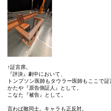
↑証言席。
『評決』劇中において、
トンプソン医師もタウラー医師もここで証
かたや『原告側証人』として。
こなた『被告』として。
言わば敵同士。キャラも正反対。