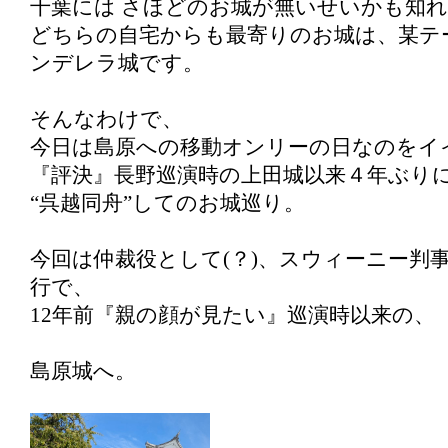
千葉には さほどのお城が無いせいかも知
どちらの自宅からも最寄りのお城は、某テ
ンデレラ城です。
そんなわけで、
今日は島原への移動オンリーの日なのをイ
『評決』長野巡演時の上田城以来４年ぶり
“呉越同舟”してのお城巡り。
今回は仲裁役として(？)、スウィーニー判
行で、
12年前『親の顔が見たい』巡演時以来の、
島原城へ。