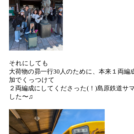
それにしても
大荷物の昴一行30人のために、本来１両編
加でくっつけて
２両編成にしてくださった(！)島原鉄道サ
した〜♫