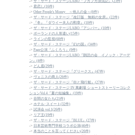
->
ザ・サード・ステージLABO『プカプカ漂流記』(23件)
->
君恋し(16件)
->
Other People's Money ～他人の金～(6件)
->
ザ・サード・ステージ『改訂版 無頼の女房』(22件)
->
『冬』『ダウイー夫人の勲章』(10件)
->
ザ・サード・ステージLABO『アシバー』(10件)
->
ポーランドの人形遣い(15件)
->
ラインの監視(68件)
->
ザ・サード・ステージ『幻の国』(34件)
->
Page公演『ふくろう』(9件)
->
ザ・サード・ステージLABO『朗読の会 イノック・アーデ
ン』(4件)
->
どん底(29件)
->
ザ・サード・ステージ『グリークス』(47件)
->
ヴェニスの商人(26件)
->
ザ・サード・ステージ『街と飛行船』(27件)
->
ザ・サード・ステージ IN 萬劇場 ショートストーリーコレク
ションVol.4『夏の短編集』(19件)
->
谷間の女たち(21件)
->
ホテル･スイート(32件)
->
試演会 vol.1(26件)
->
リア王(19件)
->
ザ・サード・ステージ『BLUE』(27件)
->
日本芸術専門学校コラボ公演(46件)
->
本当のことを言ってください(26件)