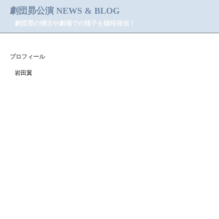
劇団昴公演 NEWS & BLOG
劇団昴の稽古や劇場での様子を随時発信！
プロフィール
岩田翼