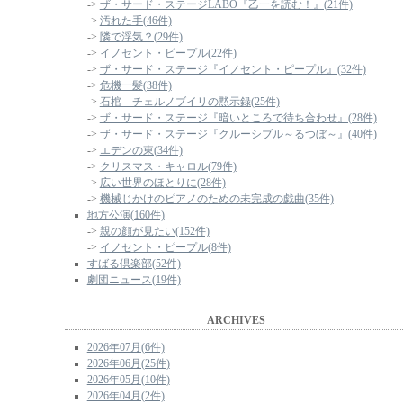
->
ザ・サード・ステージLABO『乙一を読む！』(21件)
->
汚れた手(46件)
->
隣で浮気？(29件)
->
イノセント・ピープル(22件)
->
ザ・サード・ステージ『イノセント・ピープル』(32件)
->
危機一髪(38件)
->
石棺 チェルノブイリの黙示録(25件)
->
ザ・サード・ステージ『暗いところで待ち合わせ』(28件)
->
ザ・サード・ステージ『クルーシブル～るつぼ～』(40件)
->
エデンの東(34件)
->
クリスマス・キャロル(79件)
->
広い世界のほとりに(28件)
->
機械じかけのピアノのための未完成の戯曲(35件)
地方公演(160件)
->
親の顔が見たい(152件)
->
イノセント・ピープル(8件)
すばる倶楽部(52件)
劇団ニュース(19件)
ARCHIVES
2026年07月(6件)
2026年06月(25件)
2026年05月(10件)
2026年04月(2件)