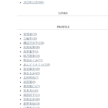
2025年12月(9件)
LINKS
PROFILE
管理者
(
70
)
三輪学
(
36
)
磯辺万沙子
(
238
)
矢島祐果
(
98
)
高草量平
(
3
)
槙乃萌美
(
10
)
熊谷めぐみ
(
71
)
あんどうさくら
(
118
)
染谷麻衣
(
49
)
落合るみ
(
45
)
玉村和也
(
7
)
岩田翼
(
9
)
奥田隆仁
(
27
)
宮本充
(
143
)
箱田好子
(
21
)
宮島岳史
(
68
)
新野美知
(
18
)