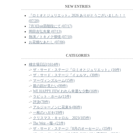
NEW ENTRIES
『ロミオとジュリエット』2026 ありがとうございました！！
(07/20)
7月3日pit昴階段にて (07/17)
岡田吉弘先輩 (07/13)
熱演／トキメク懐憶 (07/10)
お花畑なあたし (07/06)
CATEGORIES
稽古場日記(1614件)
->
ザ・サード・ステージ『ロミオとジュリエット』(16件)
->
ザ・サード・ステージ『イェルマ』(39件)
->
マーヴィンズルーム(15件)
->
親の顔が見たい(99件)
->
WE HAPPY FEW われら幸運な少数(16件)
->
ラビット・ホール(11件)
->
評決(78件)
->
アルジャーノンに花束を(86件)
->
一枚のハガキ(19件)
->
クリスマス・キャロル 2021(105件)
->
The Weir ─堰─(21件)
->
ザ・サード・ステージ『8月のオーセージ』(35件)