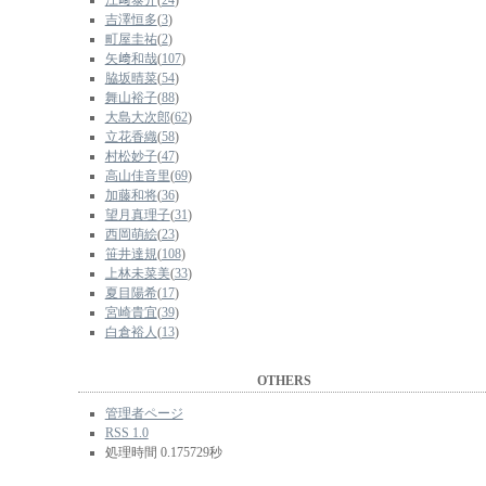
江﨑泰介
(
24
)
吉澤恒多
(
3
)
町屋圭祐
(
2
)
矢﨑和哉
(
107
)
脇坂晴菜
(
54
)
舞山裕子
(
88
)
大島大次郎
(
62
)
立花香織
(
58
)
村松妙子
(
47
)
高山佳音里
(
69
)
加藤和将
(
36
)
望月真理子
(
31
)
西岡萌絵
(
23
)
笹井達規
(
108
)
上林未菜美
(
33
)
夏目陽希
(
17
)
宮崎貴宜
(
39
)
白倉裕人
(
13
)
OTHERS
管理者ページ
RSS 1.0
処理時間 0.175729秒