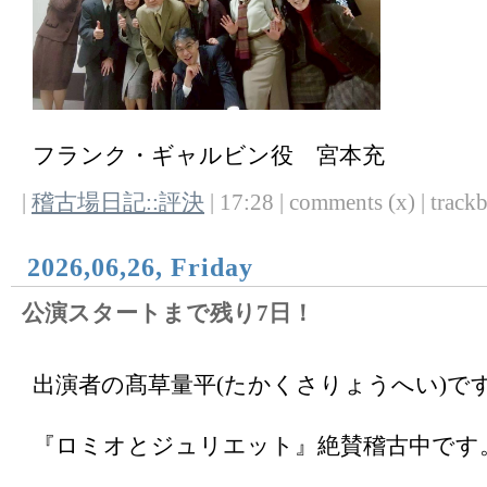
フランク・ギャルビン役 宮本充
|
稽古場日記::評決
| 17:28 | comments (x) | trackb
2026,06,26, Friday
公演スタートまで残り7日！
出演者の髙草量平(たかくさりょうへい)で
『ロミオとジュリエット』絶賛稽古中です