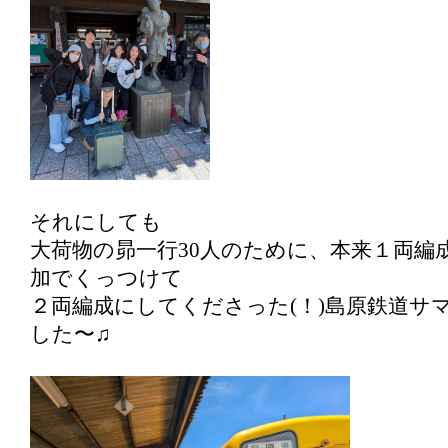
それにしても
大荷物の昴一行30人のために、本来１両編
加でくっつけて
２両編成にしてくださった(！)島原鉄道サ
した〜♫