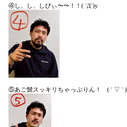
④し、し、しびぃ〜〜！！( ´Д`)y
⑤あご髭スッキリちゃっぷりん！ ( ´ ▽ ` )