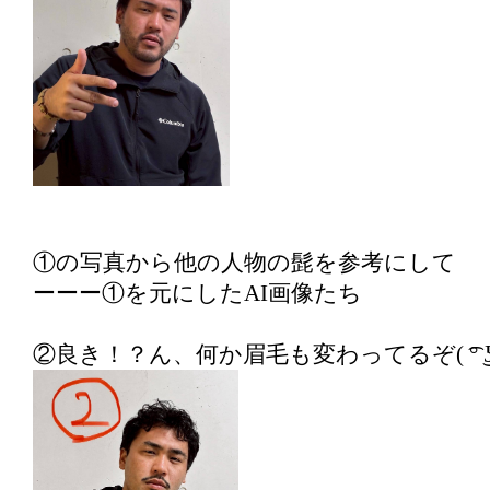
①の写真から他の人物の髭を参考にして
ーーー①を元にしたAI画像たち
②良き！？ん、何か眉毛も変わってるぞ( ͡° ͜ʖ ͡