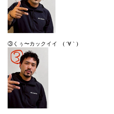
③くぅ〜カックイイ ( ´∀｀)