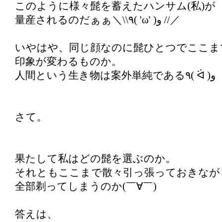
このように様々髭を蓄えたハンサム(私)が
量産されるのだぁぁ＼\\٩( 'ω' )و //／
いやはや、同じ顔なのに髭ひとつでここま
印象が変わるものか。
人間という生き物は案外単純である٩( ᐛ )و
さて。
果たして私はどの髭を選ぶのか。
それともここまで散々引っ張っておきなが
全部剃ってしまうのか(￣∀￣)
答えは、