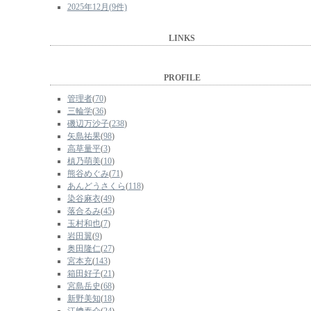
2025年12月(9件)
LINKS
PROFILE
管理者
(
70
)
三輪学
(
36
)
磯辺万沙子
(
238
)
矢島祐果
(
98
)
高草量平
(
3
)
槙乃萌美
(
10
)
熊谷めぐみ
(
71
)
あんどうさくら
(
118
)
染谷麻衣
(
49
)
落合るみ
(
45
)
玉村和也
(
7
)
岩田翼
(
9
)
奥田隆仁
(
27
)
宮本充
(
143
)
箱田好子
(
21
)
宮島岳史
(
68
)
新野美知
(
18
)