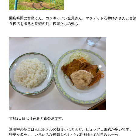
開店時間に宮島くん、コンキャノン金尾さん、マクデット石井ゆきさんと合
食後店を出ると長蛇の列。後輩たちの姿も。
宮崎2日目は仕込みと夜公演です。
巡演中の朝ごはんはホテルの朝食がほとんど。ビュッフェ形式が多いです。
野菜を多めに、いろいろな種類を少しづつ盛り付けて品目数も十分。