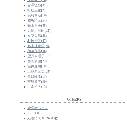
江﨑泰介
(
24
)
吉澤恒多
(
3
)
町屋圭祐
(
2
)
矢﨑和哉
(
107
)
脇坂晴菜
(
54
)
舞山裕子
(
88
)
大島大次郎
(
62
)
立花香織
(
58
)
村松妙子
(
47
)
高山佳音里
(
69
)
加藤和将
(
36
)
望月真理子
(
31
)
西岡萌絵
(
23
)
笹井達規
(
108
)
上林未菜美
(
33
)
夏目陽希
(
17
)
宮崎貴宜
(
39
)
白倉裕人
(
13
)
OTHERS
管理者ページ
RSS 1.0
処理時間 0.224083秒