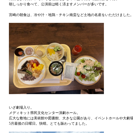
朝しっかり食べて、公演前は軽く済ますメンバーが多いです。
宮崎の朝食は、冷や汁・地鶏・チキン南蛮など土地の名産をいただけました
いざ劇場入り。
メディキット県民文化センター演劇ホール。
広大な敷地には美術館や図書館、大きな公園があり、イベントホールや大劇
5月最後の日曜日。快晴。とても賑わってました。