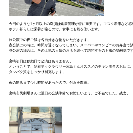
今回のような1ヶ月以上の巡演は健康管理が特に重要です。マスク着用など感
ホテル暮らしは栄養が偏るので、食事にも気を使います。
旅公演中の夜ご飯は各自好きな物をいただきます。
夜公演はの時は、時間が遅くなってしまい、スーパーやコンビニのお弁当で
昼公演の場合は、その土地の人気のお店を調べて訪問するのも旅の醍醐味で
宮崎初日は移動日で公演はありません。
ということで、到着早々クラウリー宮島くんオススメのチキン南蛮のお店に
タンパク質をしっかり補充します。
夜の開店まで少し時間があったので、付近を散策。
宮崎市民劇場さんは翌日の公演準備でお忙しいよう。ご不在でした。残念。