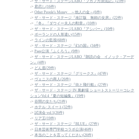
->
ザ・サード・ステージLABO『プカプカ漂流記』(23件)
->
君恋し(16件)
->
Other People's Money ～他人の金～(6件)
->
ザ・サード・ステージ『改訂版 無頼の女房』(22件)
->
『冬』『ダウイー夫人の勲章』(10件)
->
ザ・サード・ステージLABO『アシバー』(10件)
->
ポーランドの人形遣い(15件)
->
ラインの監視(68件)
->
ザ・サード・ステージ『幻の国』(34件)
->
Page公演『ふくろう』(9件)
->
ザ・サード・ステージLABO『朗読の会 イノック・アーデ
ン』(4件)
->
どん底(29件)
->
ザ・サード・ステージ『グリークス』(47件)
->
ヴェニスの商人(26件)
->
ザ・サード・ステージ『街と飛行船』(27件)
->
ザ・サード・ステージ IN 萬劇場 ショートストーリーコレク
ションVol.4『夏の短編集』(19件)
->
谷間の女たち(21件)
->
ホテル･スイート(32件)
->
試演会 vol.1(26件)
->
リア王(19件)
->
ザ・サード・ステージ『BLUE』(27件)
->
日本芸術専門学校コラボ公演(46件)
->
本当のことを言ってください(26件)