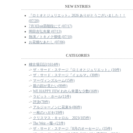
NEW ENTRIES
『ロミオとジュリエット』2026 ありがとうございました！！
(07/20)
7月3日pit昴階段にて (07/17)
岡田吉弘先輩 (07/13)
熱演／トキメク懐憶 (07/10)
お花畑なあたし (07/06)
CATEGORIES
稽古場日記(1614件)
->
ザ・サード・ステージ『ロミオとジュリエット』(16件)
->
ザ・サード・ステージ『イェルマ』(39件)
->
マーヴィンズルーム(15件)
->
親の顔が見たい(99件)
->
WE HAPPY FEW われら幸運な少数(16件)
->
ラビット・ホール(11件)
->
評決(78件)
->
アルジャーノンに花束を(86件)
->
一枚のハガキ(19件)
->
クリスマス・キャロル 2021(105件)
->
The Weir ─堰─(21件)
->
ザ・サード・ステージ『8月のオーセージ』(35件)