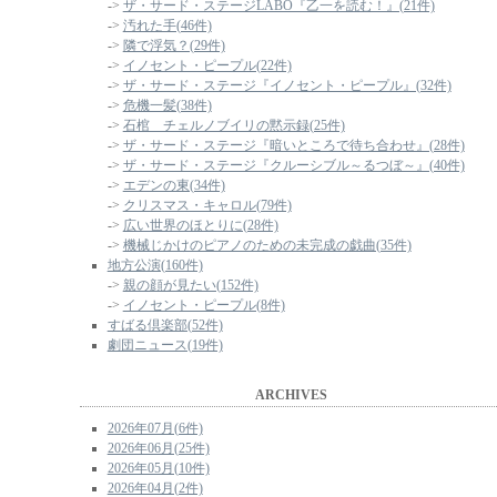
->
ザ・サード・ステージLABO『乙一を読む！』(21件)
->
汚れた手(46件)
->
隣で浮気？(29件)
->
イノセント・ピープル(22件)
->
ザ・サード・ステージ『イノセント・ピープル』(32件)
->
危機一髪(38件)
->
石棺 チェルノブイリの黙示録(25件)
->
ザ・サード・ステージ『暗いところで待ち合わせ』(28件)
->
ザ・サード・ステージ『クルーシブル～るつぼ～』(40件)
->
エデンの東(34件)
->
クリスマス・キャロル(79件)
->
広い世界のほとりに(28件)
->
機械じかけのピアノのための未完成の戯曲(35件)
地方公演(160件)
->
親の顔が見たい(152件)
->
イノセント・ピープル(8件)
すばる倶楽部(52件)
劇団ニュース(19件)
ARCHIVES
2026年07月(6件)
2026年06月(25件)
2026年05月(10件)
2026年04月(2件)