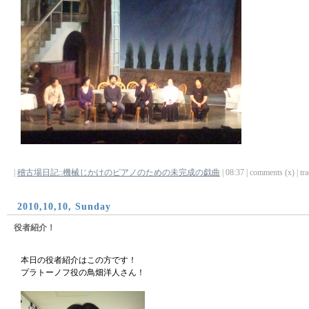
|
稽古場日記::機械じかけのピアノのための未完成の戯曲
| 08:37 | comments (x) | tra
2010,10,10, Sunday
役者紹介！
本日の役者紹介はこの方です！
プラトーノフ役の鳥畑洋人さん！