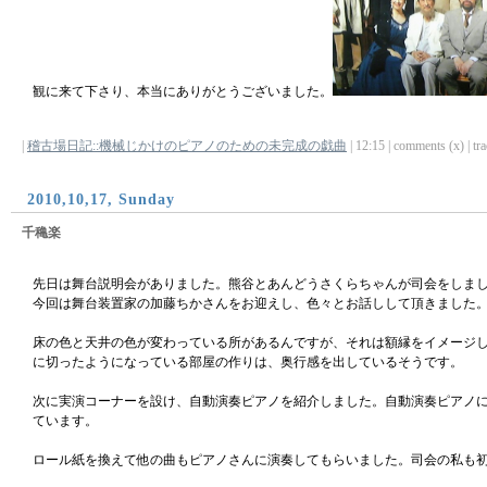
観に来て下さり、本当にありがとうございました。
|
稽古場日記::機械じかけのピアノのための未完成の戯曲
| 12:15 | comments (x) | tra
2010,10,17, Sunday
千穐楽
先日は舞台説明会がありました。熊谷とあんどうさくらちゃんが司会をしま
今回は舞台装置家の加藤ちかさんをお迎えし、色々とお話しして頂きました
床の色と天井の色が変わっている所があるんですが、それは額縁をイメージ
に切ったようになっている部屋の作りは、奥行感を出しているそうです。
次に実演コーナーを設け、自動演奏ピアノを紹介しました。自動演奏ピアノ
ています。
ロール紙を換えて他の曲もピアノさんに演奏してもらいました。司会の私も初