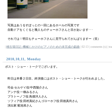
写真はあうるすぽっとの一回にあるホールの写真です
自動ドアをくぐると幾人ものチェーホフさんと目があいます･･･
それでは！明日もチェーホフさんに見守られてがんばりますー（笑）
|
稽古場日記::機械じかけのピアノのための未完成の戯曲
| 02:13 | comments (x) | tra
2010,10,11, Monday
ポスト・ショー・トークでございます。
昨日は本番２日目。終演後にはポスト・ショー・トークが行われました。
司会:セルゲイ役/中西陽介さん
アンナ役:一柳みるさん
プラトーノフ役:鳥畑洋人さん
ソフィア役:田村真紀さんゴローホフ役:田徳真尚さん
演出家:菊池准さん