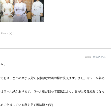
ckback (x) |
author :
熊谷めぐみ
した。
。
しており、どこの席から見ても素敵な絵画の様に見えます。また、セットが斜め
にはロール紙があります。ロール紙が回って空気により、音が出る仕組みになっ
めて交換している所を見て興味津々(笑)