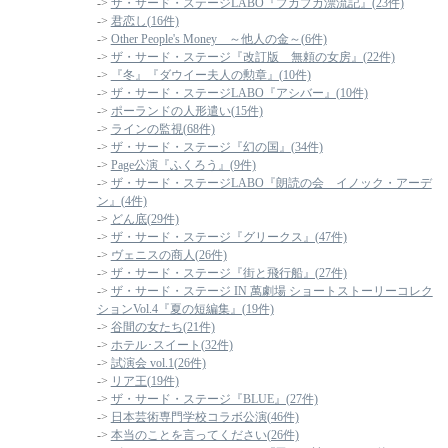
->
ザ・サード・ステージLABO『プカプカ漂流記』(23件)
->
君恋し(16件)
->
Other People's Money ～他人の金～(6件)
->
ザ・サード・ステージ『改訂版 無頼の女房』(22件)
->
『冬』『ダウイー夫人の勲章』(10件)
->
ザ・サード・ステージLABO『アシバー』(10件)
->
ポーランドの人形遣い(15件)
->
ラインの監視(68件)
->
ザ・サード・ステージ『幻の国』(34件)
->
Page公演『ふくろう』(9件)
->
ザ・サード・ステージLABO『朗読の会 イノック・アーデ
ン』(4件)
->
どん底(29件)
->
ザ・サード・ステージ『グリークス』(47件)
->
ヴェニスの商人(26件)
->
ザ・サード・ステージ『街と飛行船』(27件)
->
ザ・サード・ステージ IN 萬劇場 ショートストーリーコレク
ションVol.4『夏の短編集』(19件)
->
谷間の女たち(21件)
->
ホテル･スイート(32件)
->
試演会 vol.1(26件)
->
リア王(19件)
->
ザ・サード・ステージ『BLUE』(27件)
->
日本芸術専門学校コラボ公演(46件)
->
本当のことを言ってください(26件)