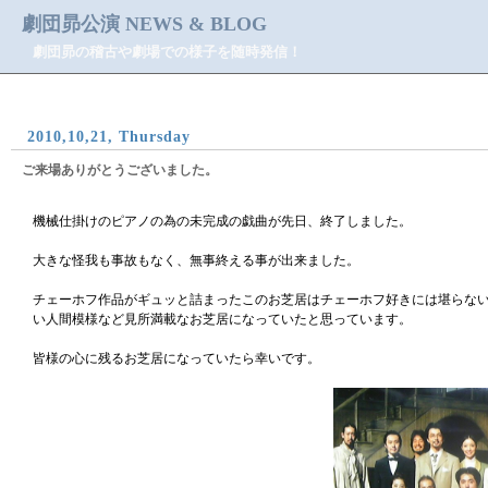
劇団昴公演 NEWS & BLOG
劇団昴の稽古や劇場での様子を随時発信！
2010,10,21, Thursday
ご来場ありがとうございました。
機械仕掛けのピアノの為の未完成の戯曲が先日、終了しました。
大きな怪我も事故もなく、無事終える事が出来ました。
チェーホフ作品がギュッと詰まったこのお芝居はチェーホフ好きには堪らな
い人間模様など見所満載なお芝居になっていたと思っています。
皆様の心に残るお芝居になっていたら幸いです。