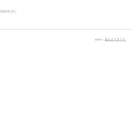
ckback (x) |
author :
あんどうさくら