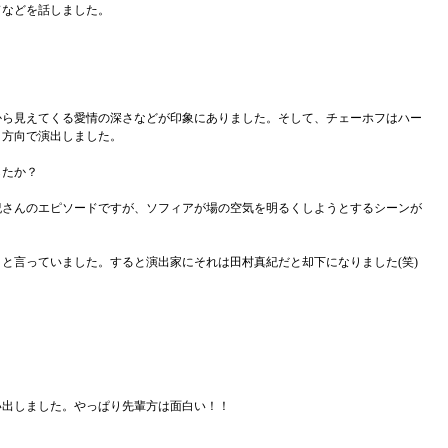
ドなどを話しました。
から見えてくる愛情の深さなどが印象にありました。そして、チェーホフはハー
う方向で演出しました。
したか？
紀さんのエピソードですが、ソフィアが場の空気を明るくしようとするシーンが
と言っていました。すると演出家にそれは田村真紀だと却下になりました(笑)
い出しました。やっぱり先輩方は面白い！！