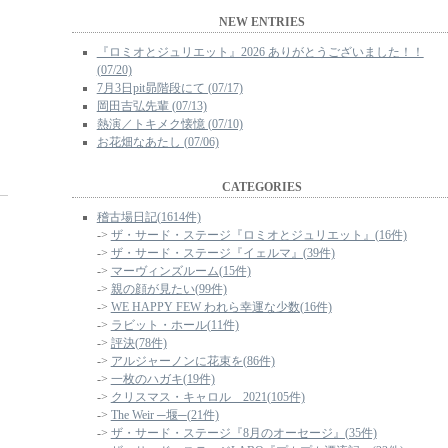
NEW ENTRIES
『ロミオとジュリエット』2026 ありがとうございました！！
(07/20)
7月3日pit昴階段にて (07/17)
岡田吉弘先輩 (07/13)
熱演／トキメク懐憶 (07/10)
お花畑なあたし (07/06)
CATEGORIES
稽古場日記(1614件)
->
ザ・サード・ステージ『ロミオとジュリエット』(16件)
->
ザ・サード・ステージ『イェルマ』(39件)
->
マーヴィンズルーム(15件)
->
親の顔が見たい(99件)
->
WE HAPPY FEW われら幸運な少数(16件)
->
ラビット・ホール(11件)
->
評決(78件)
->
アルジャーノンに花束を(86件)
->
一枚のハガキ(19件)
->
クリスマス・キャロル 2021(105件)
->
The Weir ─堰─(21件)
->
ザ・サード・ステージ『8月のオーセージ』(35件)