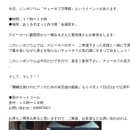
今日、シンポジウム『チェーホフ万華鏡』というイベントがあります。
◆時間：１７時〜１９時
◆場所：あうるすぽっと内３階『会議室Ｂ』
スピーカーに劇団昴から一柳みるさんと菊池准さんが参加をします。
このシンポジウムでは、スピーカーの方々、ご来場下さった皆様と一緒に千
フ像を追いながら衰えを知らないチェーホフ人気の謎にせまってみましょう
このシンポジウムは今日だけですので、是非ご参加下さい。チェーホフの見
。
そして、そして！！
『機械仕掛けのピアノのための未完成の戯曲』も１０月１７日(日)まで公演中
◆昴チケットコール
受付：１０時〜１８時
お問い合わせ：0369078415
お席もご用意出来ると思いますので、ご家族、お友達などお誘い合わせの上