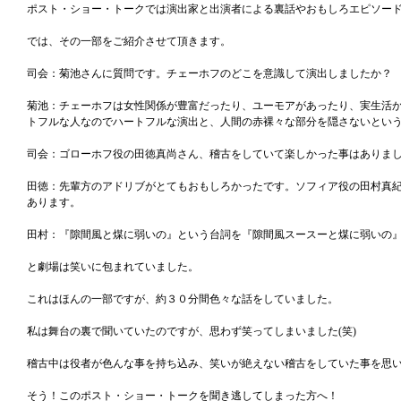
ポスト・ショー・トークでは演出家と出演者による裏話やおもしろエピソー
では、その一部をご紹介させて頂きます。
司会：菊池さんに質問です。チェーホフのどこを意識して演出しましたか？
菊池：チェーホフは女性関係が豊富だったり、ユーモアがあったり、実生活
トフルな人なのでハートフルな演出と、人間の赤裸々な部分を隠さないとい
司会：ゴローホフ役の田徳真尚さん、稽古をしていて楽しかった事はありま
田徳：先輩方のアドリブがとてもおもしろかったです。ソフィア役の田村真
あります。
田村：『隙間風と煤に弱いの』という台詞を『隙間風スースーと煤に弱いの』
と劇場は笑いに包まれていました。
これはほんの一部ですが、約３０分間色々な話をしていました。
私は舞台の裏で聞いていたのですが、思わず笑ってしまいました(笑)
稽古中は役者が色んな事を持ち込み、笑いが絶えない稽古をしていた事を思
そう！このポスト・ショー・トークを聞き逃してしまった方へ！