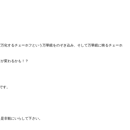
変万化するチェーホフという万華鏡をのぞき込み、そして万華鏡に映るチェーホ
！
方が変わるかも！？
です。
、是非観にいらして下さい。