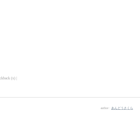
ckback (x) |
author :
あんどうさくら