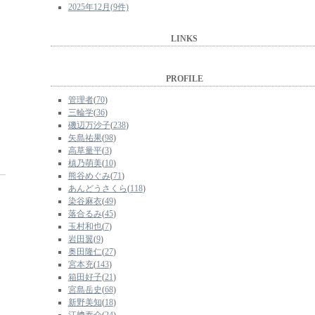
2025年12月(9件)
LINKS
PROFILE
管理者
(
70
)
三輪学
(
36
)
磯辺万沙子
(
238
)
矢島祐果
(
98
)
高草量平
(
3
)
槙乃萌美
(
10
)
熊谷めぐみ
(
71
)
あんどうさくら
(
118
)
染谷麻衣
(
49
)
落合るみ
(
45
)
玉村和也
(
7
)
岩田翼
(
9
)
奥田隆仁
(
27
)
宮本充
(
143
)
箱田好子
(
21
)
宮島岳史
(
68
)
新野美知
(
18
)