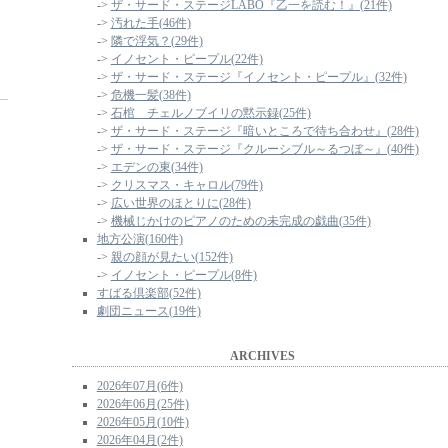
->
ザ・サード・ステージLABO『乙一を読む！』(21件)
->
汚れた手(46件)
->
隣で浮気？(29件)
->
イノセント・ピープル(22件)
->
ザ・サード・ステージ『イノセント・ピープル』(32件)
->
危機一髪(38件)
->
石棺 チェルノブイリの黙示録(25件)
->
ザ・サード・ステージ『暗いところで待ち合わせ』(28件)
->
ザ・サード・ステージ『クルーシブル～るつぼ～』(40件)
->
エデンの東(34件)
->
クリスマス・キャロル(79件)
->
広い世界のほとりに(28件)
->
機械じかけのピアノのための未完成の戯曲(35件)
地方公演(160件)
->
親の顔が見たい(152件)
->
イノセント・ピープル(8件)
すばる倶楽部(52件)
劇団ニュース(19件)
ARCHIVES
2026年07月(6件)
2026年06月(25件)
2026年05月(10件)
2026年04月(2件)