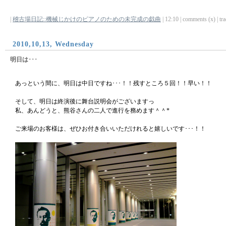
|
稽古場日記::機械じかけのピアノのための未完成の戯曲
| 12:10 | comments (x) | tra
2010,10,13, Wednesday
明日は･･･
あっという間に、明日は中日ですね･･･！！残すところ５回！！早い！！
そして、明日は終演後に舞台説明会がございますっ
私、あんどうと、熊谷さんの二人で進行を務めます＾＾*
ご来場のお客様は、ぜひお付き合いいただけれると嬉しいです･･･！！