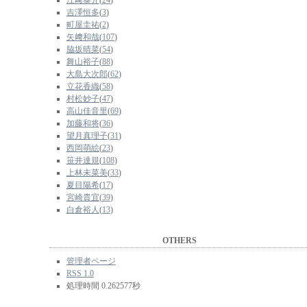
江﨑泰介
(
24
)
吉澤恒多
(
3
)
町屋圭祐
(
2
)
矢﨑和哉
(
107
)
脇坂晴菜
(
54
)
舞山裕子
(
88
)
大島大次郎
(
62
)
立花香織
(
58
)
村松妙子
(
47
)
高山佳音里
(
69
)
加藤和将
(
36
)
望月真理子
(
31
)
西岡萌絵
(
23
)
笹井達規
(
108
)
上林未菜美
(
33
)
夏目陽希
(
17
)
宮崎貴宜
(
39
)
白倉裕人
(
13
)
OTHERS
管理者ページ
RSS 1.0
処理時間 0.262577秒