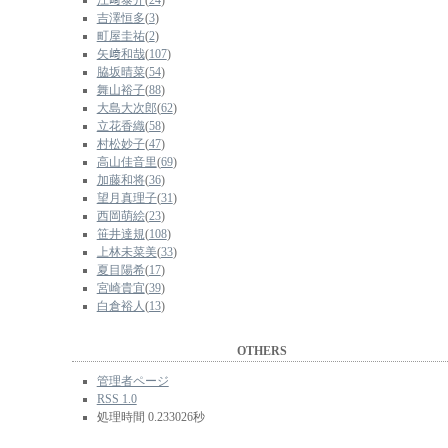
江﨑泰介
(
24
)
吉澤恒多
(
3
)
町屋圭祐
(
2
)
矢﨑和哉
(
107
)
脇坂晴菜
(
54
)
舞山裕子
(
88
)
大島大次郎
(
62
)
立花香織
(
58
)
村松妙子
(
47
)
高山佳音里
(
69
)
加藤和将
(
36
)
望月真理子
(
31
)
西岡萌絵
(
23
)
笹井達規
(
108
)
上林未菜美
(
33
)
夏目陽希
(
17
)
宮崎貴宜
(
39
)
白倉裕人
(
13
)
OTHERS
管理者ページ
RSS 1.0
処理時間 0.233026秒