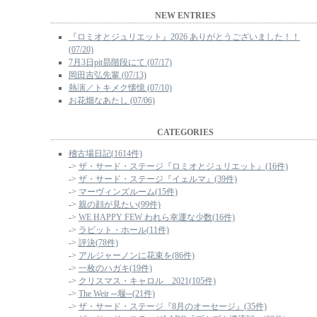
NEW ENTRIES
『ロミオとジュリエット』2026 ありがとうございました！！
(07/20)
7月3日pit昴階段にて (07/17)
岡田吉弘先輩 (07/13)
熱演／トキメク懐憶 (07/10)
お花畑なあたし (07/06)
CATEGORIES
稽古場日記(1614件)
->
ザ・サード・ステージ『ロミオとジュリエット』(16件)
->
ザ・サード・ステージ『イェルマ』(39件)
->
マーヴィンズルーム(15件)
->
親の顔が見たい(99件)
->
WE HAPPY FEW われら幸運な少数(16件)
->
ラビット・ホール(11件)
->
評決(78件)
->
アルジャーノンに花束を(86件)
->
一枚のハガキ(19件)
->
クリスマス・キャロル 2021(105件)
->
The Weir ─堰─(21件)
->
ザ・サード・ステージ『8月のオーセージ』(35件)