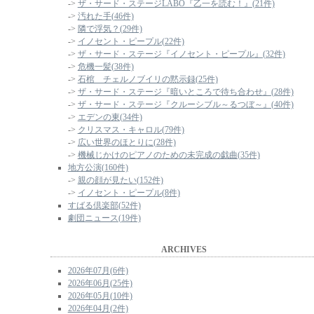
->
ザ・サード・ステージLABO『乙一を読む！』(21件)
->
汚れた手(46件)
->
隣で浮気？(29件)
->
イノセント・ピープル(22件)
->
ザ・サード・ステージ『イノセント・ピープル』(32件)
->
危機一髪(38件)
->
石棺 チェルノブイリの黙示録(25件)
->
ザ・サード・ステージ『暗いところで待ち合わせ』(28件)
->
ザ・サード・ステージ『クルーシブル～るつぼ～』(40件)
->
エデンの東(34件)
->
クリスマス・キャロル(79件)
->
広い世界のほとりに(28件)
->
機械じかけのピアノのための未完成の戯曲(35件)
地方公演(160件)
->
親の顔が見たい(152件)
->
イノセント・ピープル(8件)
すばる倶楽部(52件)
劇団ニュース(19件)
ARCHIVES
2026年07月(6件)
2026年06月(25件)
2026年05月(10件)
2026年04月(2件)