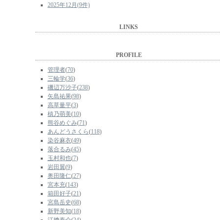
2025年12月(9件)
LINKS
PROFILE
管理者
(
70
)
三輪学
(
36
)
磯辺万沙子
(
238
)
矢島祐果
(
98
)
高草量平
(
3
)
槙乃萌美
(
10
)
熊谷めぐみ
(
71
)
あんどうさくら
(
118
)
染谷麻衣
(
49
)
落合るみ
(
45
)
玉村和也
(
7
)
岩田翼
(
9
)
奥田隆仁
(
27
)
宮本充
(
143
)
箱田好子
(
21
)
宮島岳史
(
68
)
新野美知
(
18
)