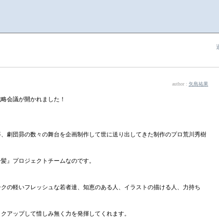
author :
矢島祐果
戦略会議が開かれました！
？
等、劇団昴の数々の舞台を企画制作して世に送り出してきた制作のプロ荒川秀樹
一髪』プロジェクトチームなのです。
ークの軽いフレッシュな若者達、知恵のある人、イラストの描ける人、力持ち
ックアップして惜しみ無く力を発揮してくれます。