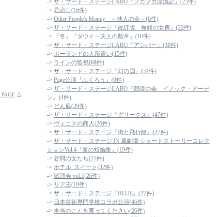
->
ザ・サード・ステージLABO『プカプカ漂流記』(23件)
->
君恋し(16件)
->
Other People's Money ～他人の金～(6件)
->
ザ・サード・ステージ『改訂版 無頼の女房』(22件)
->
『冬』『ダウイー夫人の勲章』(10件)
->
ザ・サード・ステージLABO『アシバー』(10件)
->
ポーランドの人形遣い(15件)
->
ラインの監視(68件)
->
ザ・サード・ステージ『幻の国』(34件)
->
Page公演『ふくろう』(9件)
->
ザ・サード・ステージLABO『朗読の会 イノック・アーデ
 PAGE
△
ン』(4件)
->
どん底(29件)
->
ザ・サード・ステージ『グリークス』(47件)
->
ヴェニスの商人(26件)
->
ザ・サード・ステージ『街と飛行船』(27件)
->
ザ・サード・ステージ IN 萬劇場 ショートストーリーコレク
ションVol.4『夏の短編集』(19件)
->
谷間の女たち(21件)
->
ホテル･スイート(32件)
->
試演会 vol.1(26件)
->
リア王(19件)
->
ザ・サード・ステージ『BLUE』(27件)
->
日本芸術専門学校コラボ公演(46件)
->
本当のことを言ってください(26件)