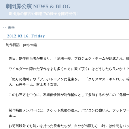
劇団昴公演 NEWS & BLOG
劇団昴の稽古や劇場での様子を随時発信！
<< 未来
2012,03,16, Friday
制作日記 project編
先日、制作担当者が集まり、『危機一髪』プロジェクトチームが結成され、
ワイルダーの隠れた傑作をより多くの方に観て頂くにはどうしたら良いか！
『怒りの葡萄』や『アルジャーノンに花束を』、『クリスマス・キャロル』
氏、石井考一氏、村上典子女史。
このお三方を中心に、私達俳優陣が制作補佐として参加するのがこの『危機
制作補佐メンバーには、チケット業務の達人、パソコンに強い人、フットワ
etc...。
お芝居以外でも能力を持った役者たちが、自分が出演しない時には仲間をバ