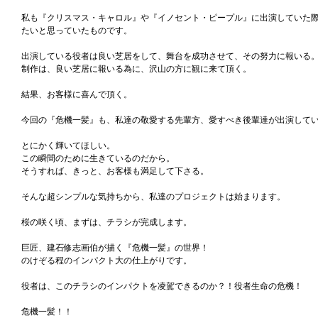
私も『クリスマス・キャロル』や『イノセント・ピープル』に出演していた
たいと思っていたものです。
出演している役者は良い芝居をして、舞台を成功させて、その努力に報いる
制作は、良い芝居に報いる為に、沢山の方に観に来て頂く。
結果、お客様に喜んで頂く。
今回の『危機一髪』も、私達の敬愛する先輩方、愛すべき後輩達が出演して
とにかく輝いてほしい。
この瞬間のために生きているのだから。
そうすれば、きっと、お客様も満足して下さる。
そんな超シンプルな気持ちから、私達のプロジェクトは始まります。
桜の咲く頃、まずは、チラシが完成します。
巨匠、建石修志画伯が描く『危機一髪』の世界！
のけぞる程のインパクト大の仕上がりです。
役者は、このチラシのインパクトを凌駕できるのか？！役者生命の危機！
危機一髪！！