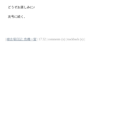
どうぞお楽しみに♪
次号に続く。
|
稽古場日記::危機一髪
| 17:32 | comments (x) | trackback (x) |