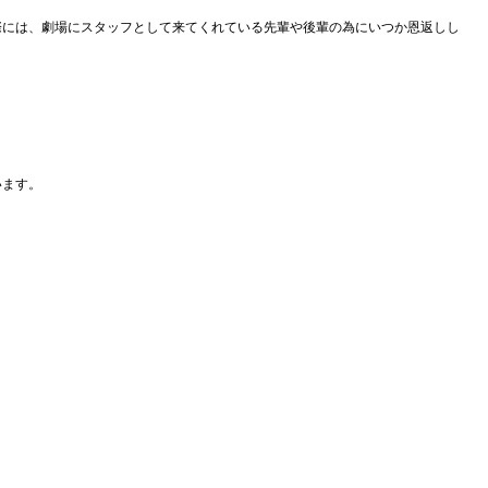
際には、劇場にスタッフとして来てくれている先輩や後輩の為にいつか恩返しし
。
います。