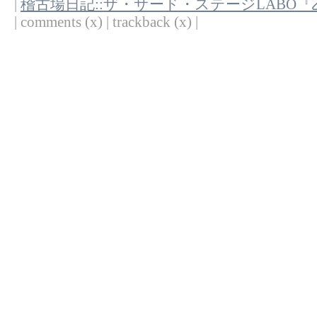
|
稽古場日記::ザ・サード・ステージLABO
| comments (x) | trackback (x) |