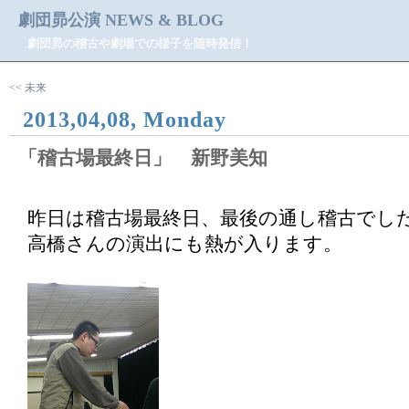
劇団昴公演 NEWS & BLOG
劇団昴の稽古や劇場での様子を随時発信！
<< 未来
2013,04,08, Monday
「稽古場最終日」 新野美知
昨日は稽古場最終日、最後の通し稽古でし
高橋さんの演出にも熱が入ります。