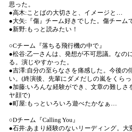
思った。
●高木:ことばの大切さと、イメージと…
●大矢:『傷』チーム好きでした。傷チーム
●新野:もっと読みたい！
○Cチーム『落ちる飛行機の中で』
●松谷:乙一さんは、発想が不可思議。なの
る。演じやすかった。
●吉澤:自分の至らなさを痛感した。今後の
い。(終演後、先輩にダメだしの嵐をくらっ
●加藤:いろんな経験ができ、文章の難しさ
ヤ顔で)
●町屋:もっといろいろ遊べたかなぁ…
○Dチーム『Calling You』
●石井:あまり経験のないリーディング。大