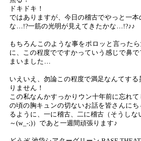
ドキドキ！
ではありますが、今日の稽古でやっと一本
な…!?一筋の光明が見えてきたかな…!?♪♪
もちろんこのような事をポロッと言ったら
に、この程度でですかっていう感じで鼻で
まいました…
いえいえ、勿論この程度で満足なんてする
りません！
この私なんかすっかりウン十年前に忘れて
の頃の胸キュンの切ないお話を皆さんにち
るように、一に稽古、二に稽古（そうしな
～(w_-;)）であと一週間頑張ります♪
どうぞ 池袋シアターグリーン BASE THEA