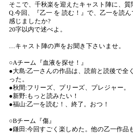
そこで、千秋楽を迎えたキャスト陣に、質
Q.今回、『乙一 を 読む！』で、乙一を読
感じましたか?
20字以内で述べよ。
…キャスト陣の声をお聞き下さいませ。
○Aチーム『血液を探せ！』
●大島:乙一さんの作品は、読前と読後で全
った。
●秋間:フリーズ、プリーズ、プレジャー。
●新野:もっと読みたい！
●福山:乙一を読む！、終了。おつ！
○Bチーム『傷』
●鎌田:今回すごく楽しめた。他の乙一作品