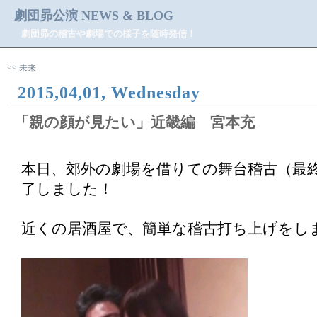
劇団昴公演 NEWS & BLOG
劇団昴の稽古や劇場での様子を随時発信！
<< 未来
2015,04,01, Wednesday
「親の顔が見たい」近畿編 宮本充
本日、郊外の劇場を借りての舞台稽古（最
了しました！
近くの居酒屋で、簡単な稽古打ち上げをし