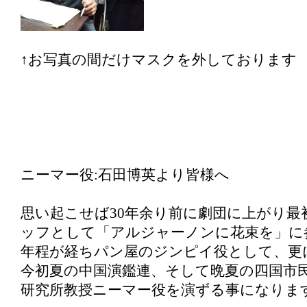
↑お写真の間だけマスクを外しております
ニーマー役:石田博英より皆様へ
思い起こせば30年余り前に劇団に上がり最
ッフとして「アルジャーノンに花束を」に
年程が経ちパン屋のジンピイ役として、更に
今初夏の中国演鑑連、そして晩夏の四国市
研究所教授ニーマー役を演ずる事になりま