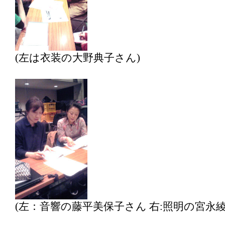
(左は衣装の大野典子さん)
(左：音響の藤平美保子さん 右:照明の宮永綾