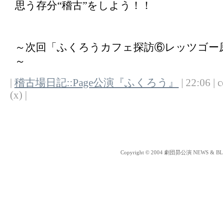
思う存分“稽古”をしよう！！
～次回「ふくろうカフェ探訪⑥レッツゴー
～
|
稽古場日記::Page公演『ふくろう』
| 22:06 | 
(x) |
Copyright © 2004 劇団昴公演 NEWS & BLOG 