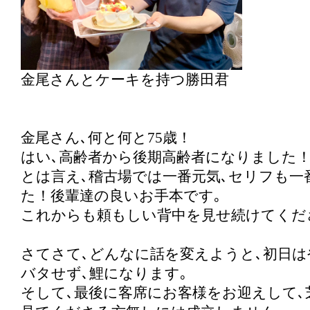
金尾さんとケーキを持つ勝田君
金尾さん､何と何と75歳！
はい､高齢者から後期高齢者になりました
とは言え､稽古場では一番元気､セリフも一
た！後輩達の良いお手本です｡
これからも頼もしい背中を見せ続けてくだ
さてさて､どんなに話を変えようと､初日は
バタせず､鯉になります｡
そして､最後に客席にお客様をお迎えして､