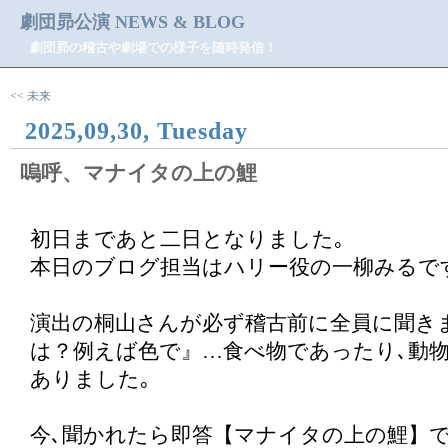
劇団昴公演 NEWS & BLOG
劇団昴の稽古や劇場での様子を随時発信！
<< 未来
2025,09,30, Tuesday
嗚呼、マナイタの上の鯉
初日まであと二日となりました｡
本日のブログ担当はハリー役の一柳みるで
演出の桐山さんが必ず稽古前に全員に聞き
は？例えば色で』…食べ物であったり､動物
ありました｡
今､聞かれたら即答【マナイタの上の鯉】で